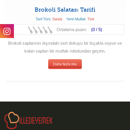
Brokoli Salatası Tarifi
Tarif Türü:
Salata
Yerel Mutfak:
Türk
Ortalama puanı:
(0 /
5
)
Brokoli saplarının dışındaki sert dokuyu bir bıçakla soyun ve
kalan sapları bir mutfak robotundan geçirin.
Daha fazla oku