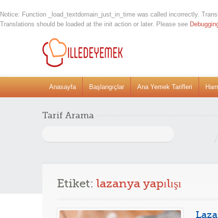
Notice
: Function _load_textdomain_just_in_time was called
incorrectly
. Trans
Translations should be loaded at the
init
action or later. Please see
Debuggin
Anasayfa
Başlangıçlar
Ana Yemek Tarifleri
Hamu
Tarif Arama
Arama:
Etiket:
lazanya yapılışı
Laza