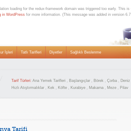
lation loading for the
redux-framework
domain was triggered too early. This is 
g in WordPress
for more information. (This message was added in version 6.7
r İşleri
Tatlı Tarifleri
Diyetler
Sağlıklı Beslenme
Tarif Türleri:
Ana Yemek Tarifleri
,
Başlangıçlar
,
Börek
,
Çorba
,
Deniz 
Hızlı Atıştırmalıklar
,
Kek
,
Köfte
,
Kurabiye
,
Makarna
,
Meze
,
Pilav
nya Tarifi