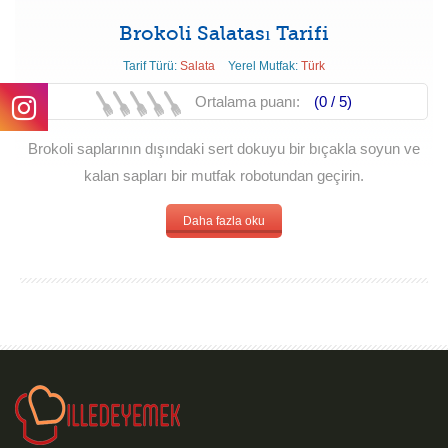
Brokoli Salatası Tarifi
Tarif Türü:
Salata
Yerel Mutfak:
Türk
Ortalama puanı:
(0 /
5
)
Brokoli saplarının dışındaki sert dokuyu bir bıçakla soyun ve
kalan sapları bir mutfak robotundan geçirin.
Daha fazla oku