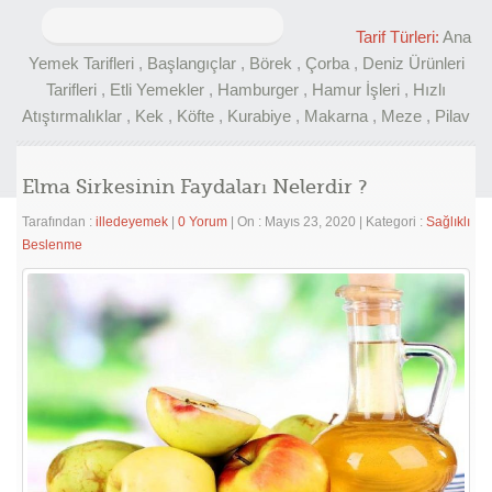
Arama:
Tarif Türleri:
Ana
Yemek Tarifleri
,
Başlangıçlar
,
Börek
,
Çorba
,
Deniz Ürünleri
Tarifleri
,
Etli Yemekler
,
Hamburger
,
Hamur İşleri
,
Hızlı
Atıştırmalıklar
,
Kek
,
Köfte
,
Kurabiye
,
Makarna
,
Meze
,
Pilav
Elma Sirkesinin Faydaları Nelerdir ?
Tarafından :
illedeyemek
|
0 Yorum
|
On : Mayıs 23, 2020
|
Kategori :
Sağlıklı
Beslenme