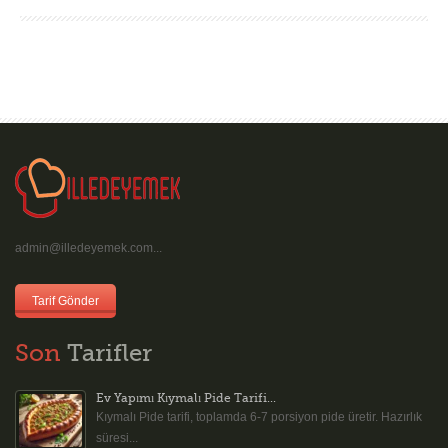
admin@illedeyemek.com...
Tarif Gönder
Son
Tarifler
Ev Yapımı Kıymalı Pide Tarifi...
Kıymalı Pide tarifi, toplamda 6-7 porsiyon pide üretir. Hazırlık
süresi...