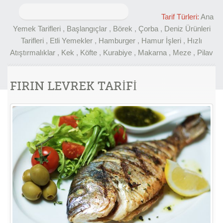
Arama:
Tarif Türleri:
Ana
Yemek Tarifleri
,
Başlangıçlar
,
Börek
,
Çorba
,
Deniz Ürünleri
Tarifleri
,
Etli Yemekler
,
Hamburger
,
Hamur İşleri
,
Hızlı
Atıştırmalıklar
,
Kek
,
Köfte
,
Kurabiye
,
Makarna
,
Meze
,
Pilav
FIRIN LEVREK TARİFİ