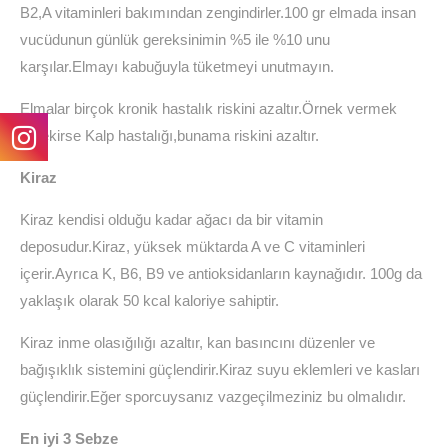
B2,A vitaminleri bakımından zengindirler.100 gr elmada insan
vucüdunun günlük gereksinimin %5 ile %10 unu
karşılar.Elmayı kabuğuyla tüketmeyi unutmayın.
Elmalar birçok kronik hastalık riskini azaltır.Örnek vermek
gerekirse Kalp hastalığı,bunama riskini azaltır.
Kiraz
Kiraz kendisi olduğu kadar ağacı da bir vitamin
deposudur.Kiraz, yüksek müktarda A ve C vitaminleri
içerir.Ayrıca K, B6, B9 ve antioksidanların kaynağıdır. 100g da
yaklaşık olarak 50 kcal kaloriye sahiptir.
Kiraz inme olasığılığı azaltır, kan basıncını düzenler ve
bağışıklık sistemini güçlendirir.Kiraz suyu eklemleri ve kasları
güçlendirir.Eğer sporcuysanız vazgeçilmeziniz bu olmalıdır.
En iyi 3 Sebze