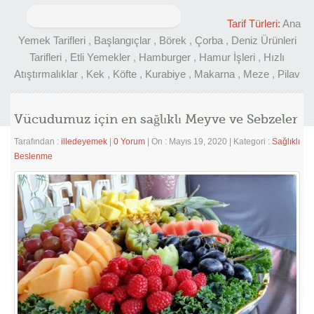
Arama:
Tarif Türleri:
Ana
Yemek Tarifleri
,
Başlangıçlar
,
Börek
,
Çorba
,
Deniz Ürünleri
Tarifleri
,
Etli Yemekler
,
Hamburger
,
Hamur İşleri
,
Hızlı
Atıştırmalıklar
,
Kek
,
Köfte
,
Kurabiye
,
Makarna
,
Meze
,
Pilav
Vücudumuz için en sağlıklı Meyve ve Sebzeler
Tarafından :
illedeyemek
|
0 Yorum
|
On : Mayıs 19, 2020
|
Kategori :
Sağlıklı
Beslenme