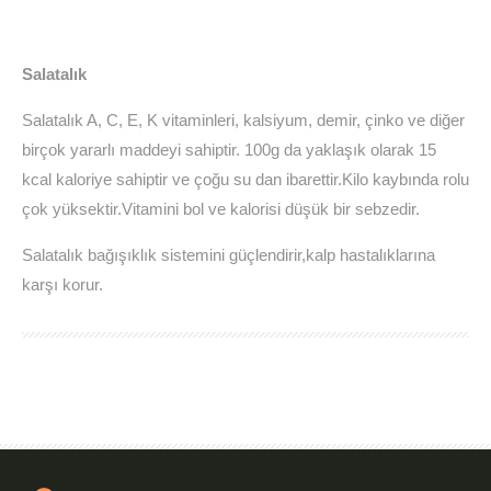
Salatalık
Salatalık A, C, E, K vitaminleri, kalsiyum, demir, çinko ve diğer
birçok yararlı maddeyi sahiptir. 100g da yaklaşık olarak 15
kcal kaloriye sahiptir ve çoğu su dan ibarettir.Kilo kaybında rolu
çok yüksektir.Vitamini bol ve kalorisi düşük bir sebzedir.
Salatalık bağışıklık sistemini güçlendirir,kalp hastalıklarına
karşı korur.