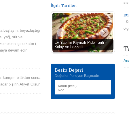
sis
İlgili Tarifler:
Ku
Kuş
olg
ya başlayın. beyazlaştığı
a, yağ, süt ve
Ev Yapımı Kıymalı Pide Tarifi –
zemelerin içine katın (
Kolay ve Lezzetli
T
ırmaya devam edin.
Ana
Besin Değeri
Değerler Porsiyon Başınadır.
. karışım bittikten sonra
adar pişirin.Afiyet Olsun
Kalori (kcal)
622