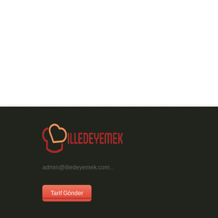
admin@illedeyemek.com...
Tarif Gönder