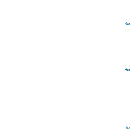
Baş
Ham
Hız