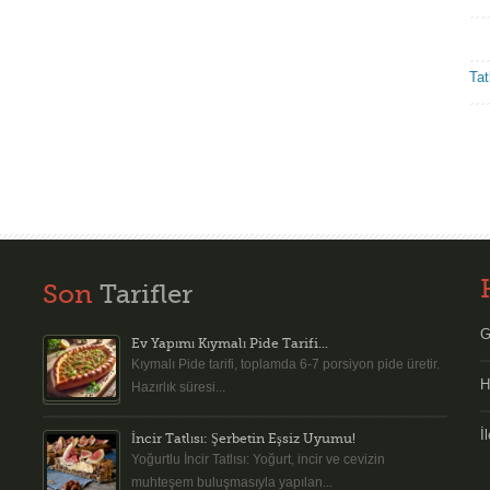
Tatl
Son
Tarifler
G
Ev Yapımı Kıymalı Pide Tarifi...
Kıymalı Pide tarifi, toplamda 6-7 porsiyon pide üretir.
H
Hazırlık süresi...
İ
İncir Tatlısı: Şerbetin Eşsiz Uyumu!
Yoğurtlu İncir Tatlısı: Yoğurt, incir ve cevizin
muhteşem buluşmasıyla yapılan...