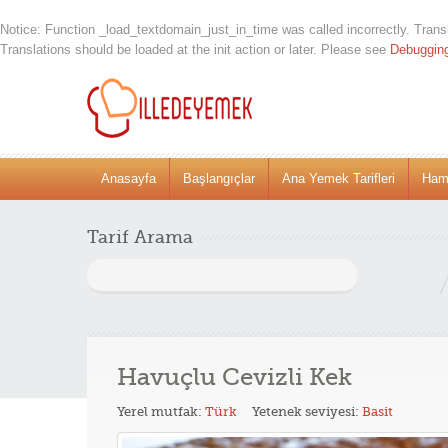
Notice
: Function _load_textdomain_just_in_time was called
incorrectly
. Trans
Translations should be loaded at the
init
action or later. Please see
Debuggin
Anasayfa
Başlangıçlar
Ana Yemek Tarifleri
Hamu
Tarif Arama
Arama:
Havuçlu Cevizli Kek
Yerel mutfak:
Türk
Yetenek seviyesi:
Basit