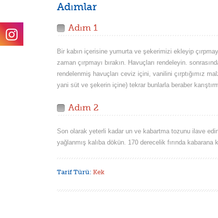
Adımlar
Adım 1
Bir kabın içerisine yumurta ve şekerimizi ekleyip çırpma
zaman çırpmayı bırakın. Havuçları rendeleyin. sonrasınd
rendelenmiş havuçları ceviz içini, vanilini çırptığımız mal
yani süt ve şekerin içine) tekrar bunlarla beraber karışt
Adım 2
Son olarak yeterli kadar un ve kabartma tozunu ilave edin
yağlanmış kalıba dökün. 170 derecelik fırında kabarana k
Tarif Türü:
Kek