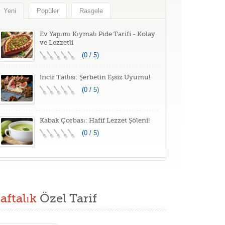
Yeni
Popüler
Rasgele
Ev Yapımı Kıymalı Pide Tarifi - Kolay
ve Lezzetli
(0 / 5)
İncir Tatlısı: Şerbetin Eşsiz Uyumu!
(0 / 5)
Kabak Çorbası: Hafif Lezzet Şöleni!
(0 / 5)
aftalık
Özel Tarif