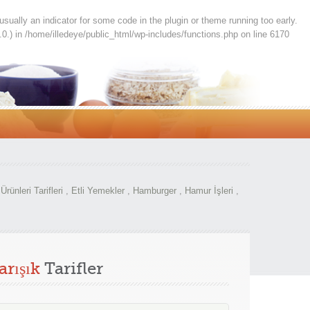
usually an indicator for some code in the plugin or theme running too early.
.0.) in
/home/illedeye/public_html/wp-includes/functions.php
on line
6170
Ürünleri Tarifleri
,
Etli Yemekler
,
Hamburger
,
Hamur İşleri
,
arışık
Tarifler