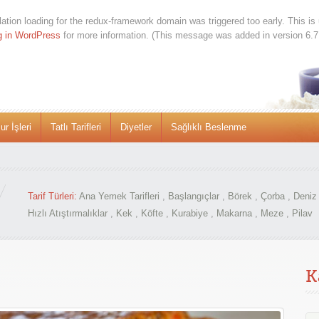
lation loading for the
redux-framework
domain was triggered too early. This is 
g in WordPress
for more information. (This message was added in version 6.7
r İşleri
Tatlı Tarifleri
Diyetler
Sağlıklı Beslenme
Tarif Türleri:
Ana Yemek Tarifleri
,
Başlangıçlar
,
Börek
,
Çorba
,
Deniz 
Hızlı Atıştırmalıklar
,
Kek
,
Köfte
,
Kurabiye
,
Makarna
,
Meze
,
Pilav
K