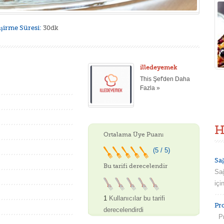
işirme Süresi:
30dk
illedeyemek
This Şef'den Daha
Fazla »
H
Ortalama Üye Puanı
(5 / 5)
Sa
Bu tarifi derecelendir
Sağ
içi
1
Kullanıcılar bu tarifi
Pr
derecelendirdi
Pro