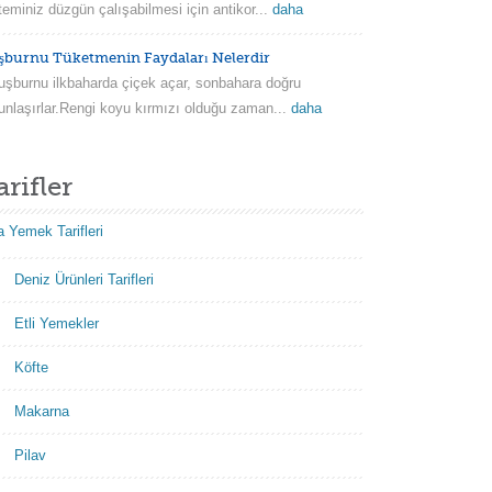
teminiz düzgün çalışabilmesi için antikor...
daha
şburnu Tüketmenin Faydaları Nelerdir
burnu ilkbaharda çiçek açar, sonbahara doğru
unlaşırlar.Rengi koyu kırmızı olduğu zaman...
daha
arifler
 Yemek Tarifleri
Deniz Ürünleri Tarifleri
Etli Yemekler
Köfte
Makarna
Pilav