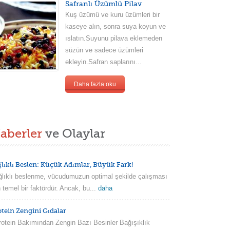
Safranlı Üzümlü Pilav
Kuş üzümü ve kuru üzümleri bir
kaseye alın, sonra suya koyun ve
ıslatın.Suyunu pilava eklemeden
süzün ve sadece üzümleri
ekleyin.Safran saplarını...
Daha fazla oku
aberler
ve Olaylar
ğlıklı Beslen: Küçük Adımlar, Büyük Fark!
lıklı beslenme, vücudumuzun optimal şekilde çalışması
n temel bir faktördür. Ancak, bu...
daha
otein Zengini Gıdalar
tein Bakımından Zengin Bazı Besinler Bağışıklık