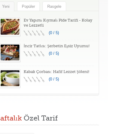
Yeni
Popüler
Rasgele
Ev Yapımı Kıymalı Pide Tarifi - Kolay
ve Lezzetli
(0 / 5)
İncir Tatlısı: Şerbetin Eşsiz Uyumu!
(0 / 5)
Kabak Çorbası: Hafif Lezzet Şöleni!
(0 / 5)
aftalık
Özel Tarif