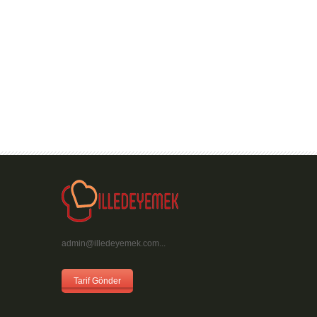
admin@illedeyemek.com...
Tarif Gönder