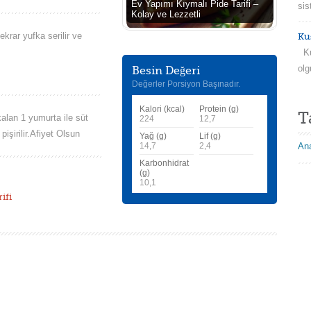
Ev Yapımı Kıymalı Pide Tarifi –
sis
Kolay ve Lezzetli
tekrar yufka serilir ve
Ku
Kuş
olg
Besin Değeri
Değerler Porsiyon Başınadır.
Kalori (kcal)
Protein (g)
T
alan 1 yumurta ile süt
224
12,7
işirilir.Afiyet Olsun
Yağ (g)
Lif (g)
Ana
14,7
2,4
Karbonhidrat
(g)
10,1
ifi