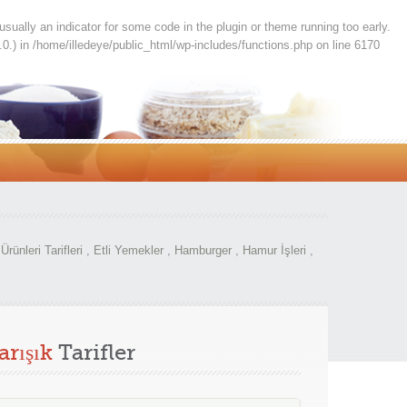
usually an indicator for some code in the plugin or theme running too early.
.0.) in
/home/illedeye/public_html/wp-includes/functions.php
on line
6170
Ürünleri Tarifleri
,
Etli Yemekler
,
Hamburger
,
Hamur İşleri
,
arışık
Tarifler