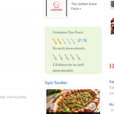
This Şef'den Daha
Fazla »
Ortalama Üye Puanı
(2 / 5)
Bu tarifi derecelendir
H
1
Kullanıcılar bu tarifi
derecelendirdi
Sa
İlgili Tarifler:
Sağ
içi
ülür. İnce kıyılmış
Pr
Pro