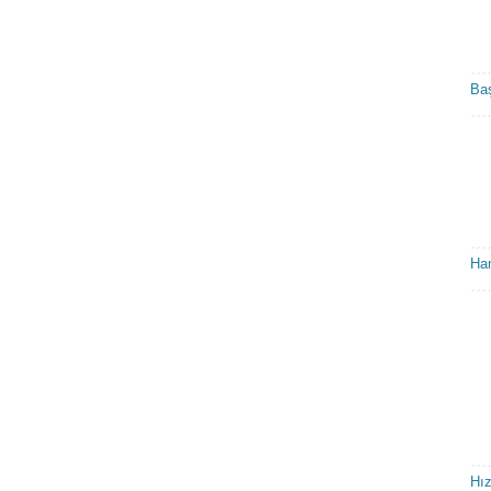
Baş
Ham
Hız