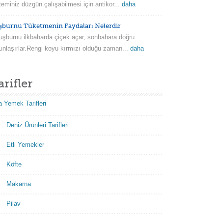
teminiz düzgün çalışabilmesi için antikor...
daha
şburnu Tüketmenin Faydaları Nelerdir
burnu ilkbaharda çiçek açar, sonbahara doğru
unlaşırlar.Rengi koyu kırmızı olduğu zaman...
daha
arifler
 Yemek Tarifleri
Deniz Ürünleri Tarifleri
Etli Yemekler
Köfte
Makarna
Pilav