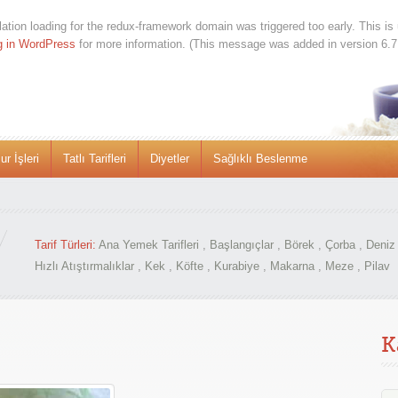
lation loading for the
redux-framework
domain was triggered too early. This is 
g in WordPress
for more information. (This message was added in version 6.7
r İşleri
Tatlı Tarifleri
Diyetler
Sağlıklı Beslenme
Tarif Türleri:
Ana Yemek Tarifleri
,
Başlangıçlar
,
Börek
,
Çorba
,
Deniz 
Hızlı Atıştırmalıklar
,
Kek
,
Köfte
,
Kurabiye
,
Makarna
,
Meze
,
Pilav
K