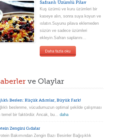
Safranlı Üzümlü Pilav
Kuş üzümü ve kuru üzümleri bir
kaseye alın, sonra suya koyun ve
ıslatın.Suyunu pilava eklemeden
süzün ve sadece üzümleri
ekleyin.Safran saplarını...
Daha fazla oku
aberler
ve Olaylar
ğlıklı Beslen: Küçük Adımlar, Büyük Fark!
lıklı beslenme, vücudumuzun optimal şekilde çalışması
n temel bir faktördür. Ancak, bu...
daha
otein Zengini Gıdalar
tein Bakımından Zengin Bazı Besinler Bağışıklık