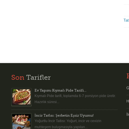
Tatl
Son
Tarifler
G
Ev Yapımı Kıymalı Pide Tarifi...
Kıymalı Pide tarifi, toplamda 6-7 porsiyon pide üretir.
H
Hazırlık süresi...
İ
İncir Tatlısı: Şerbetin Eşsiz Uyumu!
Yoğurtlu İncir Tatlısı: Yoğurt, incir ve cevizin
muhteşem buluşmasıyla yapılan...