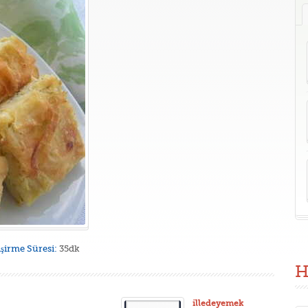
işirme Süresi:
35dk
H
illedeyemek