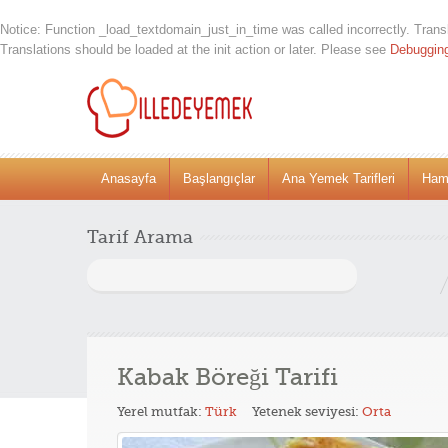
Notice
: Function _load_textdomain_just_in_time was called
incorrectly
. Trans
Translations should be loaded at the
init
action or later. Please see
Debuggin
Anasayfa
Başlangıçlar
Ana Yemek Tarifleri
Hamu
Tarif Arama
Arama:
Kabak Böreği Tarifi
Yerel mutfak:
Türk
Yetenek seviyesi:
Orta