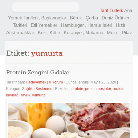
Arama:
Tarif Türleri:
Ana
Yemek Tarifleri
,
Başlangıçlar
,
Börek
,
Çorba
,
Deniz Ürünleri
Tarifleri
,
Etli Yemekler
,
Hamburger
,
Hamur İşleri
,
Hızlı
Atıştırmalıklar
,
Kek
,
Köfte
,
Kurabiye
,
Makarna
,
Meze
,
Pilav
Etiket:
yumurta
Protein Zengini Gıdalar
Tarafından:
illedeyemek
|
0 Yorum
|
Güncellenmiş: Mayıs 23, 2020
|
Kategori:
Sağlıklı Beslenme
|
Etiketler :
protein
,
protein besinler
,
protein
kaynağı
,
tavuk
,
yumurta