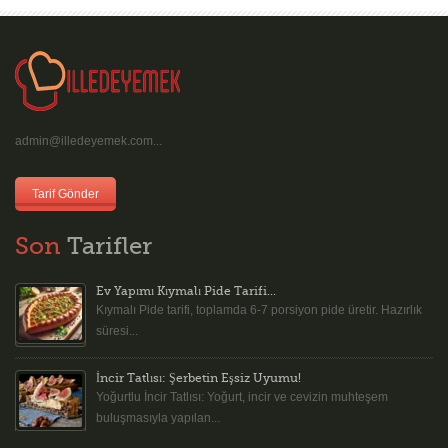
admin@illedeyemek.com...
Tarif Gönder
Son
Tarifler
Ev Yapımı Kıymalı Pide Tarifi...
Kıymalı Pide tarifi, toplamda 6-7 porsiyon pide üretir. Hazırlık
süresi...
İncir Tatlısı: Şerbetin Eşsiz Uyumu!
Yoğurtlu İncir Tatlısı: Yoğurt, incir ve cevizin muhteşem
buluşmasıyla yapılan...