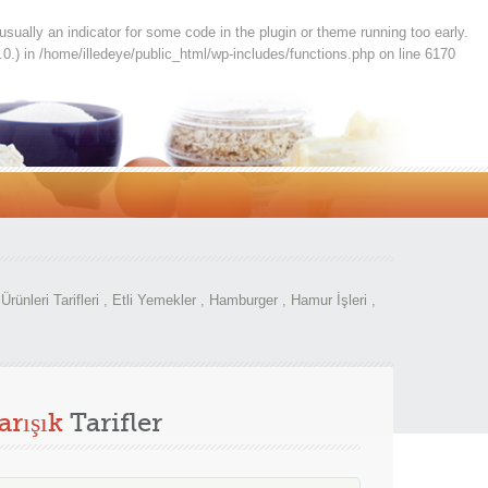
usually an indicator for some code in the plugin or theme running too early.
.0.) in
/home/illedeye/public_html/wp-includes/functions.php
on line
6170
Ürünleri Tarifleri
,
Etli Yemekler
,
Hamburger
,
Hamur İşleri
,
arışık
Tarifler