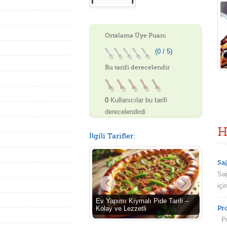
Ortalama Üye Puanı
(0 / 5)
Bu tarifi derecelendir
0
Kullanıcılar bu tarifi
derecelendirdi
H
İlgili Tarifler:
Sa
Sağ
içi
Ev Yapımı Kıymalı Pide Tarifi –
Pr
Kolay ve Lezzetli
Pro