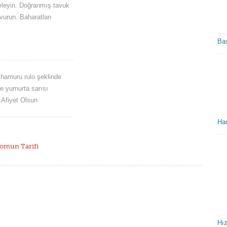
eleyin. Doğranmış tavuk
urun. Baharatları
Baş
 hamuru rulo şeklinde
ne yumurta sarısı
. Afiyet Olsun
Ham
Somun Tarifi
Hız