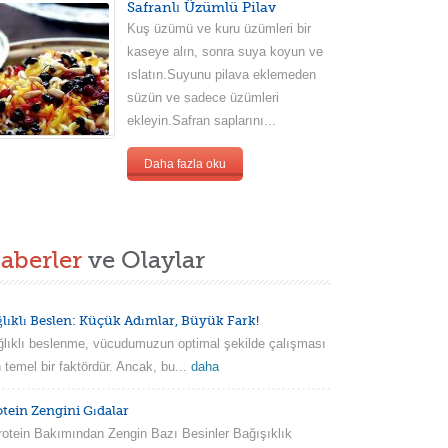
Safranlı Üzümlü Pilav
Kuş üzümü ve kuru üzümleri bir
kaseye alın, sonra suya koyun ve
ıslatın.Suyunu pilava eklemeden
süzün ve sadece üzümleri
ekleyin.Safran saplarını...
Daha fazla oku
aberler
ve Olaylar
ğlıklı Beslen: Küçük Adımlar, Büyük Fark!
lıklı beslenme, vücudumuzun optimal şekilde çalışması
n temel bir faktördür. Ancak, bu...
daha
otein Zengini Gıdalar
tein Bakımından Zengin Bazı Besinler Bağışıklık