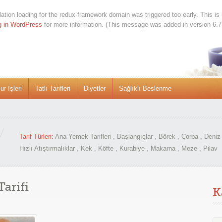
lation loading for the
redux-framework
domain was triggered too early. This is 
g in WordPress
for more information. (This message was added in version 6.7
r İşleri
Tatlı Tarifleri
Diyetler
Sağlıklı Beslenme
Tarif Türleri:
Ana Yemek Tarifleri
,
Başlangıçlar
,
Börek
,
Çorba
,
Deniz 
Hızlı Atıştırmalıklar
,
Kek
,
Köfte
,
Kurabiye
,
Makarna
,
Meze
,
Pilav
arifi
K