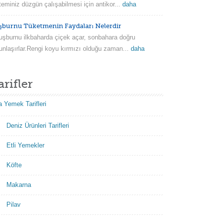
teminiz düzgün çalışabilmesi için antikor...
daha
şburnu Tüketmenin Faydaları Nelerdir
burnu ilkbaharda çiçek açar, sonbahara doğru
unlaşırlar.Rengi koyu kırmızı olduğu zaman...
daha
arifler
 Yemek Tarifleri
Deniz Ürünleri Tarifleri
Etli Yemekler
Köfte
Makarna
Pilav