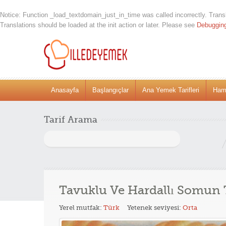
Notice
: Function _load_textdomain_just_in_time was called
incorrectly
. Trans
Translations should be loaded at the
init
action or later. Please see
Debuggin
Anasayfa
Başlangıçlar
Ana Yemek Tarifleri
Hamu
Tarif Arama
Arama:
Tavuklu Ve Hardallı Somun T
Yerel mutfak:
Türk
Yetenek seviyesi:
Orta