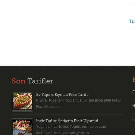
Tatl
Son
Tarifler
G
Ev Yapımı Kıymalı Pide Tarifi...
Kıymalı Pide tarifi, toplamda 6-7 porsiyon pide üretir.
H
Hazırlık süresi...
İ
İncir Tatlısı: Şerbetin Eşsiz Uyumu!
Yoğurtlu İncir Tatlısı: Yoğurt, incir ve cevizin
muhteşem buluşmasıyla yapılan...