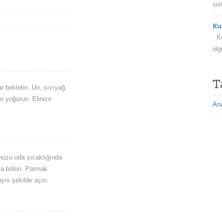
sis
Ku
Kuş
olg
T
r bekletin. Un, sıvıyağ,
er yoğurun. Elinize
Ana
unuzu oda sıcaklığında
aya bölün. Parmak
ynı şekilde açın.