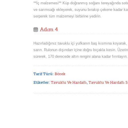
**İç malzemesi** Küp doğranmış soğanı tereyağında sot
ve sarımsağı ekleyerek, suyunu bırakıp çekene kadar kav
serperek tüm malzemeyi birbirine yedirin.
Adım 4
Hazırladığınız tavuklu içi yufkanın baş kısmına koyarak,
sarın. Rulonun dışından içine doğru bıçakla kesin. Üzeri
sürerek, 170 derecede altın rengini alana kadar fırınlayın
Tarif Türü:
Börek
Etiketler:
Tavuklu Ve Hardallı
,
Tavuklu Ve Hardallı 