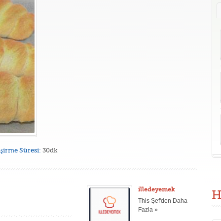
işirme Süresi:
30dk
illedeyemek
H
This Şef'den Daha
Fazla »