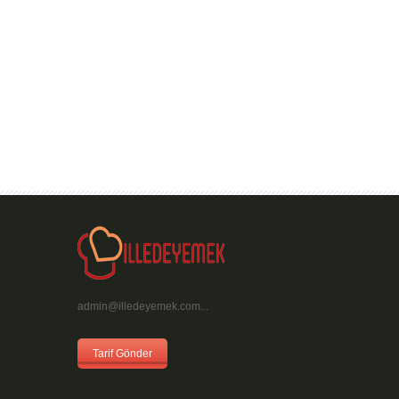
admin@illedeyemek.com...
Tarif Gönder