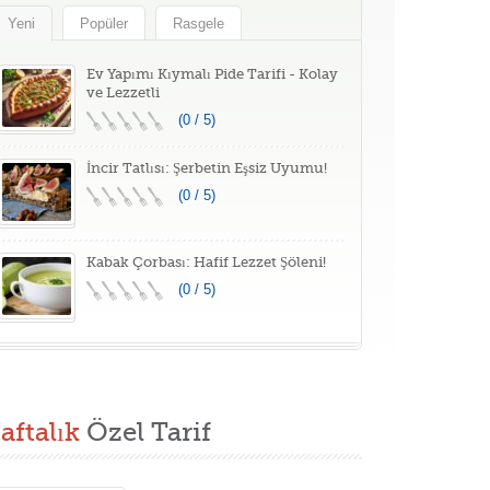
Yeni
Popüler
Rasgele
Ev Yapımı Kıymalı Pide Tarifi - Kolay
ve Lezzetli
(0 / 5)
İncir Tatlısı: Şerbetin Eşsiz Uyumu!
(0 / 5)
Kabak Çorbası: Hafif Lezzet Şöleni!
(0 / 5)
aftalık
Özel Tarif